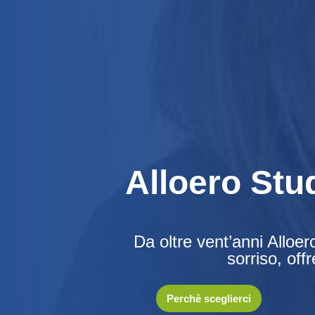
Alloero Stud
Da oltre vent’anni
Alloer
sorriso, off
Perchè sceglierci