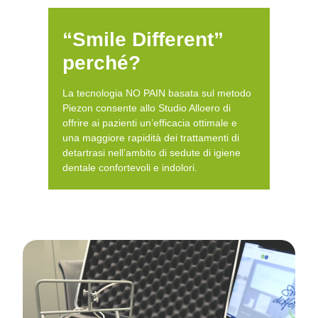
“Smile Different”
perché?
La tecnologia NO PAIN basata sul metodo
Piezon consente allo Studio Alloero di
offrire ai pazienti un’efficacia ottimale e
una maggiore rapidità dei trattamenti di
detartrasi nell’ambito di sedute di igiene
dentale confortevoli e indolori.