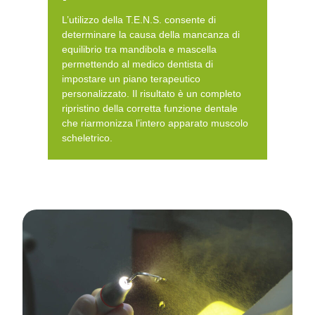
L’utilizzo della T.E.N.S. consente di
determinare la causa della mancanza di
equilibrio tra mandibola e mascella
permettendo al medico dentista di
impostare un piano terapeutico
personalizzato. Il risultato è un completo
ripristino della corretta funzione dentale
che riarmonizza l’intero apparato muscolo
scheletrico.