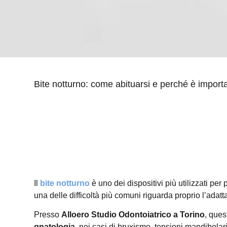
Bite notturno: come abituarsi e perché è import
INDICE DEI CONTENUTI
Il
bite notturno
è uno dei dispositivi più utilizzati per
una delle difficoltà più comuni riguarda proprio l’adat
Presso
Alloero Studio Odontoiatrico a Torino
, ques
gnatologia
, nei casi di bruxismo, tensioni mandibolari